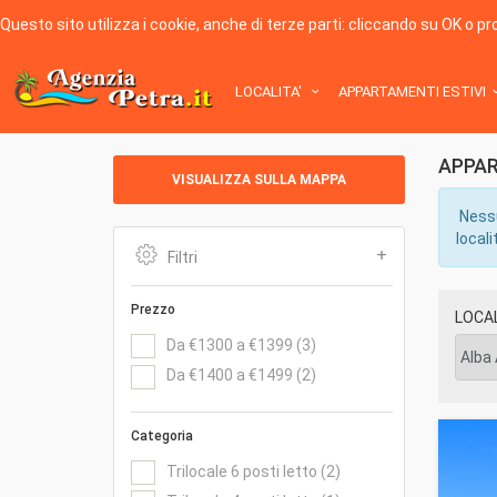
Questo sito utilizza i cookie, anche di terze parti: cliccando su OK o p
LOCALITA'
APPARTAMENTI ESTIVI
Home
APPARTAMENTI ESTIVI per 1 persona dal 03/08/2026
APPART
VISUALIZZA SULLA MAPPA
Nessu
locali
Filtri
Prezzo
LOCAL
Da €1300 a €1399 (3)
Da €1400 a €1499 (2)
Categoria
Trilocale 6 posti letto (2)