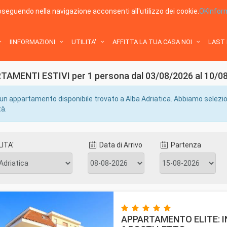
roseguendo nella navigazione acconsenti all'utilizzo dei cookie.
OK
Infor
IINFORMAZIONI
UTILITA'
AFFITTA LA TUA CASA NOI
LAST
 al 10/08/2026
AMENTI ESTIVI per 1 persona dal 03/08/2026 al 10/0
n appartamento disponibile trovato a Alba Adriatica. Abbiamo selezionat
tà.
ITA'
Data di Arrivo
Partenza
APPARTAMENTO ELITE: I